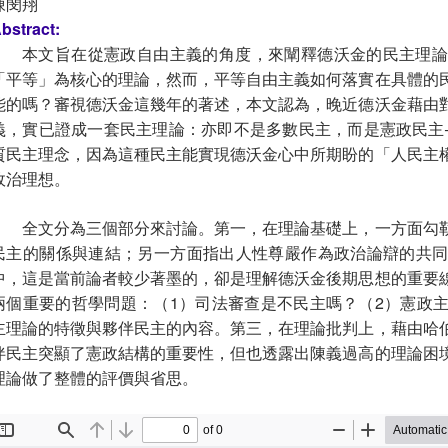
陳閔翔
bstract:
本文旨在從憲政自由主義的角度，來闡釋德沃金的民主理
「平等」為核心的理論，然而，平等自由主義如何落實在具體的
能的嗎？審視德沃金這幾年的著述，本文認為，晚近德沃金藉由
義，實已證成一套民主理論：亦即不是多數民主，而是憲政民主
質民主理念，因為這種民主能實現德沃金心中所期盼的「人民主
政治理想。
全文分為三個部分來討論。第一，在理論基礎上，一方面勾
民主的關係與連結；另一方面指出人性尊嚴作為政治論辯的共
中，這是當前論者較少著墨的，卻是理解德沃金後期思想的重要
兩個重要的哲學問題：（1）司法審查是不民主嗎？（2）憲政
主理論的特徵與夥伴民主的內容。第三，在理論批判上，藉由哈
伴民主突顯了憲政結構的重要性，但也透露出陳義過高的理論困
理論做了整體的評價與省思。