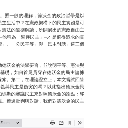
論。照一般的理解，德沃金的政治哲學是以
民主生活中？在憲政架構下的民主實踐是可
對憲法的道德解讀，所開展出的憲政自由主
─他稱為「夥伴民主」─才是值得追求的實
權」、「公民平等」與「民主對話」這三個
勒德沃金的法學要旨，並說明平等、憲法與
同基礎，如何首尾貫穿在德沃金的民主論據
線索。第二，在理論證立上，本文嘗試回答
主義與民主是衝突的嗎？以此指出德沃金民
伯瑪斯的審議民主來對照德沃金的論點：夥
境。透過批判與對話，我們對德沃金的民主