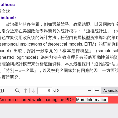
uthors:
吳文欽
bstract:
政治學的諸多主題，例如選舉競爭、政黨結盟、以及國際衝
文引介近來在美國政治學界新興的統計模型：「逆推統計法」（statistica
特色在於使用改良後的統計方法，驗證由賽局模型所推導出的策
empirical implications of theoretical models, EIT
model）出發，探討一般常見的「樣本選擇模型」（sample sel
（nested logit model）為何無法有效處理具有策略互動
局理論與統計模型來分析這類資料。本文最後採用「逆推統計法
定「特別三○一名單」，以及被列名國家如何回應的因，一方面
的實證研究。