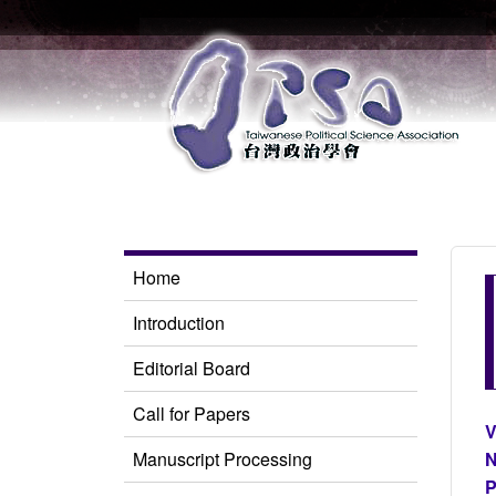
Home
Introduction
Editorial Board
Call for Papers
V
Manuscript Processing
N
P