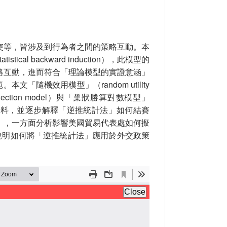
突等，皆涉及到行為者之間的策略互動。本
l backward induction），此模型的
略互動，進而符合「理論模型的實證意涵」
M）的研究典範。本文「隨機效用模型」（random utility
ection model）與「巢狀勝算對數模型」
性質的資料，並逐步解釋「逆推統計法」如何結賽
」，一方面分析影響美國貿易代表處如何擬
說明如何將「逆推統計法」應用於外交政策