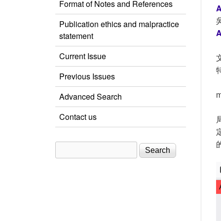
Format of Notes and References
A
Publication ethics and malpractice
A
statement
Current Issue
Previous Issues
（
Advanced Search
Contact us
Search
Search form