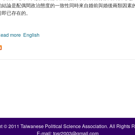
的結論是配偶間政治態度的一致性同時來自婚前與婚後兩類因素
前即已存在的。
ead more
about 配偶間政治態度一致性的分析
English
t © 2011 Taiwanese Political Science Association. All Rights 
E-mail:
tpsr2003@gmail.com