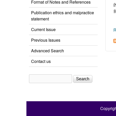
Format of Notes and References
Publication ethics and malpractice
statement
Current Issue
R
Previous Issues
Advanced Search
Contact us
Search
Search form
Copyrigh