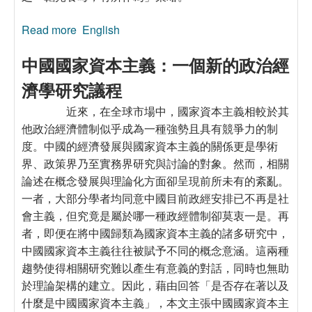
Read more
about 探索中日爭霸東北亞之衝突行為：兼論權
English
力轉移理論的適用
中國國家資本主義：一個新的政治經
濟學研究議程
近來，在全球市場中，國家資本主義相較於其
他政治經濟體制似乎成為一種強勢且具有競爭力的制
度。中國的經濟發展與國家資本主義的關係更是學術
界、政策界乃至實務界研究與討論的對象。然而，相關
論述在概念發展與理論化方面卻呈現前所未有的紊亂。
一者，大部分學者均同意中國目前政經安排已不再是社
會主義，但究竟是屬於哪一種政經體制卻莫衷一是。再
者，即便在將中國歸類為國家資本主義的諸多研究中，
中國國家資本主義往往被賦予不同的概念意涵。這兩種
趨勢使得相關研究難以產生有意義的對話，同時也無助
於理論架構的建立。因此，藉由回答「是否存在著以及
什麼是中國國家資本主義」，本文主張中國國家資本主