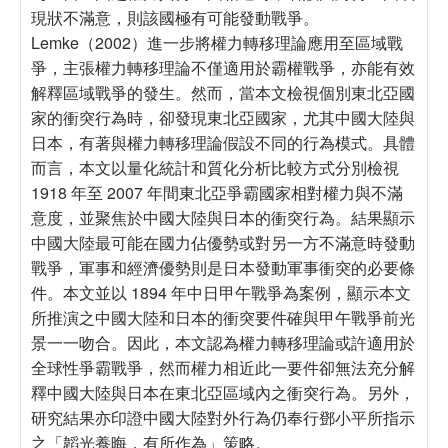
現狀不滿意，則該國極有可能發動戰爭。
Lemke（2002）進一步將權力轉移理論應用至區域戰
爭，主張權力轉移理論不僅適用於霸權戰爭，亦能有效
解釋區域戰爭的發生。然而，當本文檢視個別東北亞國
家的衝突行為時，卻發現東北亞國家，尤其中國大陸與
日本，有著與權力轉移理論假設不同的行為模式。具體
而言，本文以量化統計和質化分析比較方式分別檢視
1918 年至 2007 年間東北亞爭霸國家相對權力與不滿
意度，並聚焦於中國大陸與日本的衝突行為。結果顯示
中國大陸最可能在國力佔優勢或對另一方不滿意時發動
戰爭，軍事和經濟優勢則是日本發動軍事衝突的必要條
件。本文並以 1894 年中日甲午戰爭為案例，顯示本文
所推演之中國大陸和日本的衝突要件確與甲午戰爭前光
景一一吻合。因此，本文認為權力轉移理論或許適用於
全球性爭霸戰爭，然而權力相近此一要件卻無法充分解
釋中國大陸與日本在東北亞區域內之衝突行為。另外，
研究結果亦印證中國大陸對外行為仍奉行鄧小平所指示
之「韜光養晦，有所作為」策略。