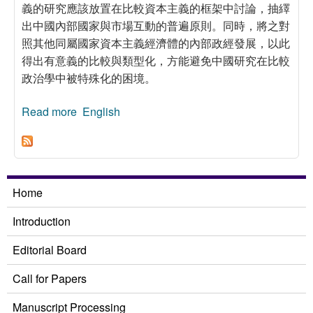
義的研究應該放置在比較資本主義的框架中討論，抽繹
出中國內部國家與市場互動的普遍原則。同時，將之對
照其他同屬國家資本主義經濟體的內部政經發展，以此
得出有意義的比較與類型化，方能避免中國研究在比較
政治學中被特殊化的困境。
Read more
about 中國國家資本主義：一個新的政治經濟學
English
研究議程
Home
Introduction
Editorial Board
Call for Papers
Manuscript Processing