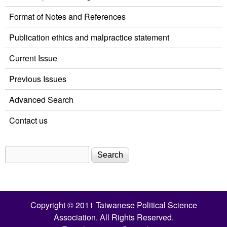
Format of Notes and References
Publication ethics and malpractice statement
Current Issue
Previous Issues
Advanced Search
Contact us
Search
Search form
Copyright © 2011 Taiwanese Political Science
Association. All Rights Reserved.