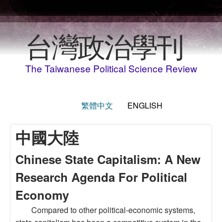
Skip to main content
台灣政治學刊
The Taiwanese Political Science Review
繁體中文
ENGLISH
中國大陸
Chinese State Capitalism: A New
Research Agenda For Political
Economy
Compared to other political-economic systems,