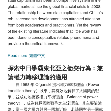
state capitalism has been a competitive system in the
global market since the global financial crisis in 2008.
The relationship between state capitalism and China’s
robust economic development has attracted attention
from both academics and practitioners. Yet the review
of the existing literature indicates that little work has
been done to conceptualize related phenomena and
provide a theoretical framework.
Read more
about Chinese State Capitalism: A New
繁體中文
Research Agenda For Political Economy
探索中日爭霸東北亞之衝突行為：兼
論權力轉移理論的適用
自 1958 年 Organski 提出權力轉移理論（Power
transition theory）以來，其有效地解釋了大國間的戰
爭，並成功地挑戰權力平衡理論（Balance of power
theory），成為解釋國際戰爭之主流理論。其主要論述
為：當一國之權力與另一國相近時，若該國對另一國或