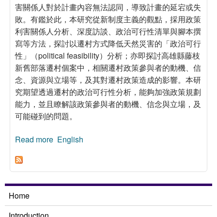
害關係人對於計畫內容無法認同，導致計畫的延宕或失
敗。有鑑於此，本研究從新制度主義的觀點，採用政策
利害關係人分析、深度訪談、政治可行性清單與腳本撰
寫等方法，探討以遷村方式降低天然災害的「政治可行
性」（political feasibility）分析；亦即探討高雄縣藤枝
新舊部落遷村個案中，相關遷村政策參與者的動機、信
念、資源與立場等，及其對遷村政策造成的影響。本研
究期望透過遷村的政治可行性分析，能夠加強政策規劃
能力，並且瞭解該政策參與者的動機、信念與立場，及
可能碰到的問題。
Read more
about 災後遷村計畫之政治可行性分析：以高雄
English
縣藤枝新舊部落為例
Home
Introduction