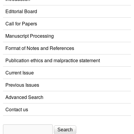
Editorial Board
Call for Papers
Manuscript Processing
Format of Notes and References
Publication ethics and malpractice statement
Current Issue
Previous Issues
Advanced Search
Contact us
Search
Search form