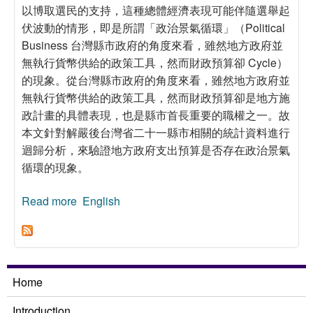
以博取選民的支持，這種總體經濟表現可能伴隨選舉起
伏波動的情形，即是所謂「政治景氣循環」（Political
Business 台灣縣市政府的角度來看，雖然地方政府並
無執行貨幣供給的政策工具，然而財政預算卻 Cycle）
的現象。從台灣縣市政府的角度來看，雖然地方政府並
無執行貨幣供給的政策工具，然而財政預算卻是地方施
政計畫的具體表現，也是縣市首長重要的職權之一。故
本文針對解嚴後台灣省二十一縣市相關的統計資料進行
迴歸分析，來驗證地方政府支出預算是否存在政治景氣
循環的現象。
Read more
about 台灣地方財政的政治景氣循環分析：固定
English
效果與隨機效果模型的估算比較
Home
Introduction