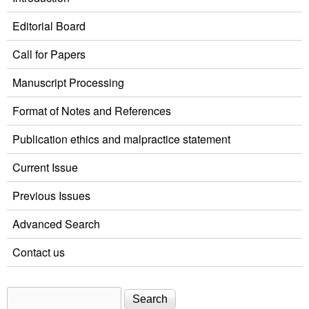
Editorial Board
Call for Papers
Manuscript Processing
Format of Notes and References
Publication ethics and malpractice statement
Current Issue
Previous Issues
Advanced Search
Contact us
Search
Search form