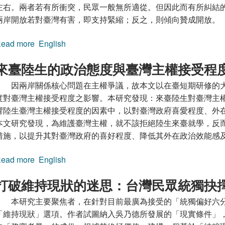
左右。兩者若有所衝突，民眾一般無所適從。但因此而有所糾結
兩岸開放若對臺灣有害，即支持緊縮；反之，則傾向贊成開放。
ead more
about 依違於大我、小我之間：解讀臺灣民眾對兩岸
English
來臺陸生的政治態度與臺灣主權接受程
因兩岸關係核心問題在主權爭議，故本文以在臺短期研修的
度對臺灣主權接受程度之影響。本研究發現：來臺陸生對臺灣主權
響陸生臺灣主權接受程度的因素中，以對臺灣政府喜愛程度、外
本文研究發現，為維護臺灣主權，就不該拒絕陸生來臺就學，反
措施，以提升其對臺灣政府的喜好程度、降低其外在政治效能感
ead more
about 來臺陸生的政治態度與臺灣主權接受程度
English
打破維持現狀的迷思：台灣民眾統獨抉
本研究主要聚焦者，在針對目前最廣為接受的「統獨偏好六
「維持現狀」選項。作者試圖納入吳乃德所發展的「現實條件」