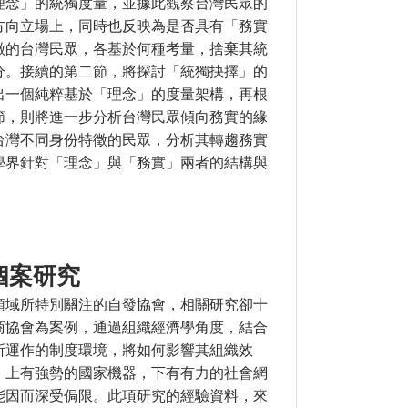
理念」的統獨度量，並據此觀察台灣民眾的
方向立場上，同時也反映為是否具有「務實
徵的台灣民眾，各基於何種考量，捨棄其統
分。接續的第二節，將探討「統獨抉擇」的
出一個純粹基於「理念」的度量架構，再根
節，則將進一步分析台灣民眾傾向務實的緣
台灣不同身份特徵的民眾，分析其轉趨務實
學界針對「理念」與「務實」兩者的結構與
念與務實的兩難
個案研究
領域所特別關注的自發協會，相關研究卻十
商協會為案例，通過組織經濟學角度，結合
所運作的制度環境，將如何影響其組織效
，上有強勢的國家機器，下有有力的社會網
能因而深受侷限。此項研究的經驗資料，來