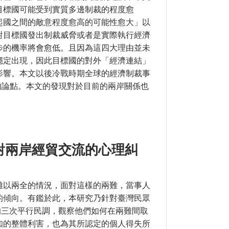
目標國可能受到實質多邊制裁的程度愈
起國之間的敵意程度愈高的可能性愈大」以
對目標國發出制裁威脅或者是實際執行經濟
步的機率將會愈低。且因為這四大理由並未
穩定出現，因此目標國的對外「經濟連結」
影響。本文以後冷戰時期全球的經濟制裁事
本文的論點。本文的發現對於目前的兩岸關係也
2∼2005
對兩岸經貿交流的心理糾
難以兩全的情況，面對這樣的兩難，當事人
的傾向。有鑑於此，本研究乃針對臺灣民眾
行的三次平行民調，觀察他們如何在兩難間取
知的整體利害，也為其所認定的個人得失所