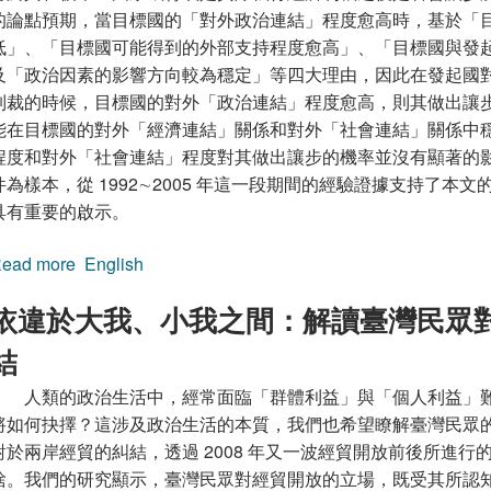
的論點預期，當目標國的「對外政治連結」程度愈高時，基於「
低」、「目標國可能得到的外部支持程度愈高」、「目標國與發
及「政治因素的影響方向較為穩定」等四大理由，因此在發起國
制裁的時候，目標國的對外「政治連結」程度愈高，則其做出讓
能在目標國的對外「經濟連結」關係和對外「社會連結」關係中
程度和對外「社會連結」程度對其做出讓步的機率並沒有顯著的
件為樣本，從 1992∼2005 年這一段期間的經驗證據支持了
具有重要的啟示。
ead more
about 目標國的全球化程度對經濟制裁結果的影響，199
English
依違於大我、小我之間：解讀臺灣民眾
結
人類的政治生活中，經常面臨「群體利益」與「個人利益」
將如何抉擇？這涉及政治生活的本質，我們也希望瞭解臺灣民眾
對於兩岸經貿的糾結，透過 2008 年又一波經貿開放前後所進
捨。我們的研究顯示，臺灣民眾對經貿開放的立場，既受其所認