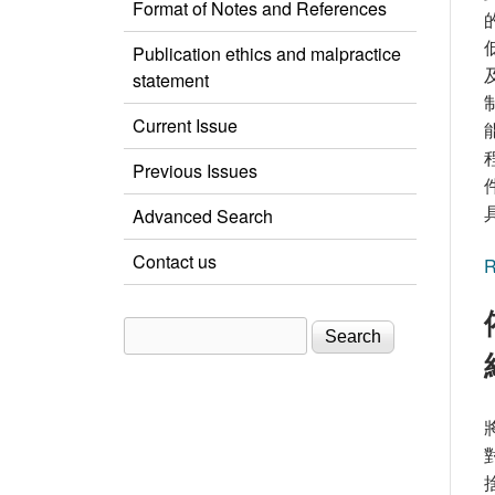
Format of Notes and References
Publication ethics and malpractice
statement
Current Issue
Previous Issues
Advanced Search
Contact us
R
Search
Search form