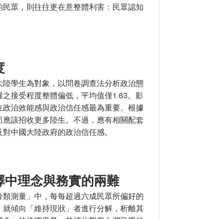
的民眾，則往往更在意整體利害：民眾認知
經貿交流的心理糾結
度
大陸學生為對象，以問卷調查法分析政治態
之接受程度整體偏低，平均值僅1.63。影
在政治效能感與政治信任感最為重要。根據
而應該招收更多陸生。不過，應有相關配套
及對中國大陸政府的政治信任感。
擇中理念與務實的兩難
分類測量」中，每每超過六成民眾所偏好的
，就傾向「維持現狀」者進行分解，析離其