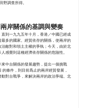
的田野調查所得。
究
期兩岸關係的基調與變奏
。直到一九九五年十月，香港／中國已經成
資最多的國家。經貿依存的關係，使兩岸的
政治敵對和領土主權的爭執；今天，由於北
多人感覺到這種經濟依存關係的危險性。
年來中台關係的發展趨勢，提出一個挑戰
 的條件，到目前爲止的兩岸經貿發展，
發動對台戰爭，來解決兩岸的政治爭端。北
關係的基調與變奏