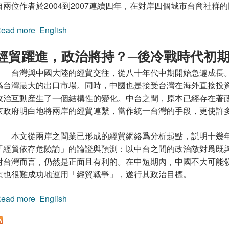
自兩位作者於2004到2007連續四年，在對岸四個城市台商社群
ead more
about 制度環境與協會效能：大陸台商協會的個案研
English
經貿躍進，政治將持？─後冷戰時代初
台灣與中國大陸的經貿交往，從八十年代中期開始急遽成長
爲台灣最大的出口市場。同時，中國也是接受台灣在海外直接投
政治互動産生了一個結構性的變化。中台之間，原本已經存在著
京政府明白地將兩岸的經貿連繫，當作統一台灣的手段，更使許
本文從兩岸之間業已形成的經貿網絡爲分析起點，説明十幾
「經貿依存危險諭」的論證與預測：以中台之間的政治敵對爲既與
對台灣而言，仍然是正面且有利的。在中短期內，中國不大可能
京也很難成功地運用「經貿戰爭」，遂行其政治目標。
ead more
about 經貿躍進，政治將持？─後冷戰時代初期兩岸
English