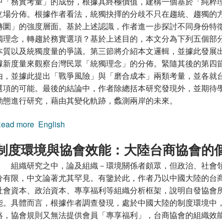
中「務實考量」的成份，根據其終極價值，建構一個基於「純粹
立場分佈。根據作者看法，統獨抉擇的分歧不只在趨統、趨獨的
轉圜」的強度層面。基於上述認識，作者進一步探討不同身份特
獨理念，轉趨於務實選項？基於上述目的，本文分為下列五個部
本質以及統獨度量的爭議。第三節將介紹本文邏輯，並據此發展
據新度量來觀察台灣民眾「統獨理念」的分佈。緊隨其後的第四
由，並據此提出「戰爭風險」與「磨合成本」兩類考量，並各就
選項的可能。最後的結論中，作者除總括本研究發現外，並期待
動態進行研究，藉由其變化軌跡，蠡測兩岸的未來。
ead more
about 打破維持現狀的迷思：台灣民眾統獨抉擇中理
English
制度環境與協會效能：大陸台商協會的
組織研究之中，論及組織－環境關係者頗眾，但政治、社會
分有限，中文論著尤其罕見。有鑒於此，作者乃以中國大陸的台
社會資本、政治資本、專享福利等組織分析框架，說明自發協會
能。具體而言，根據作者調查發現，處於中國大陸的制度環境中
絡，協會規則又無法提供會員「專享福利」，台商協會的組織效