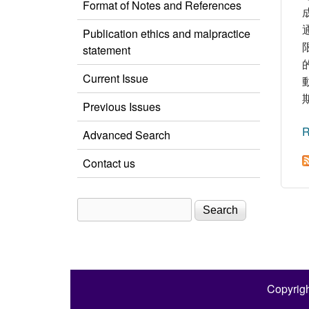
Format of Notes and References
Publication ethics and malpractice
statement
Current Issue
Previous Issues
R
Advanced Search
Contact us
Search
Search form
Copyrigh