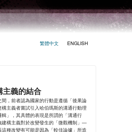
繁體中文
ENGLISH
構主義的結合
之間，前者認為國家的行動是遵循「後果論
建構主義者嘗試引入哈伯瑪斯的溝通行動理
邏輯」，其具體的表現是所謂的「溝通行
強建構主義對於改變發生的「微觀機制」—
張這種改變有可能是因為「較佳論據」所造