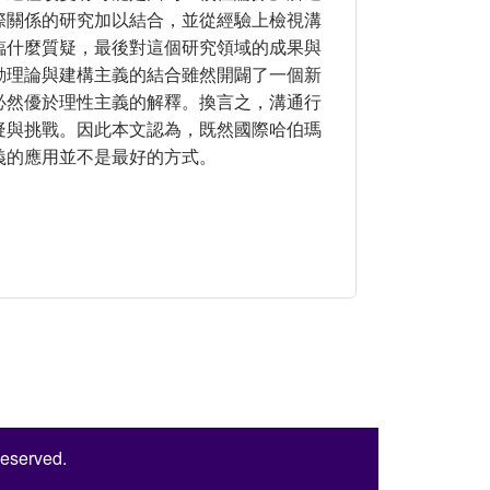
際關係的研究加以結合，並從經驗上檢視溝
臨什麼質疑，最後對這個研究領域的成果與
動理論與建構主義的結合雖然開闢了一個新
必然優於理性主義的解釋。換言之，溝通行
疑與挑戰。因此本文認為，既然國際哈伯瑪
義的應用並不是最好的方式。
的結合
Reserved.