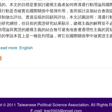
成的。本文的目標是要探討建構主義者如何將溝通行動理論與國
通行動是否確實在國際關係中發揮作用，進而探討這個結合會面
限制做出評估。透過這樣的回顧與評估，本文試圖說明：溝通行
的研究綱領，但目前的實證研究結果顯示，建構主義的解釋並不
動理論與實證的建構主義的結合無可避免地會遭遇理性主義的質
斯的學說本質上是一種批判理論，將它在國際關係學中做實證主
ead more
about 哈伯瑪斯的溝通行動理論與國際關係建構主義
English
t © 2011 Taiwanese Political Science Association. All Rights 
E-mail:
tpsr2003@gmail.com