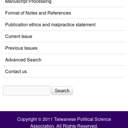
Manuscript Processing
Format of Notes and References
Publication ethics and malpractice statement
Current Issue
Previous Issues
Advanced Search
Contact us
Search
Search form
Copyright © 2011 Taiwanese Political Science
Association. All Rights Reserved.