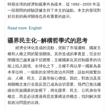
時期全球的經濟制裁事件為樣本，從 1992∼2005 年這
一段期間的經驗證據支持了本文的論點。本文的發現對
於目前的兩岸關係也具有重要的啟示。
Read more
about 目標國的全球化程度對經濟制裁結果的影
English
響，1992∼2005
疆界民主化─解構哲學式的思考
經濟全球化造成的流動，突顯了市場邏輯、國家主
權和人權之間的緊張關係。其所造成的事實是，完全封
閉國境已越來越不切實際，主權國家在其控制疆界的功
能上陷入困境。全球化之下，主權不再以單一國家為基
本單位時，一個新的全球性政治共同體，該如何維繫自
由、人權、民主、正義等核心價值。因此，對政治及其
相關概念進行全面反思已成為迫切需要。我們已無法繼
續在民族國家的架構下，簡化疆界、民主、公民身份等
概念，而是必須透過再思並重構這些概念，找到解決當
前政治問題的出路。