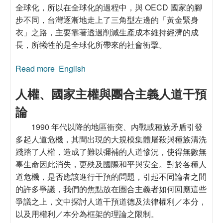
全球化，所以在全球化的過程中，與 OECD 國家的腳
步不同，台灣逐漸地走上了三角型左邊的「黃金緊身
衣」之路，主要靠著透過削減生產成本維持經濟的成
長，所犧牲的是全球化所帶來的社會衝擊。
Read more
about 全球化了台灣的什麼？國際化與台灣的政
English
治經濟變遷
人權、國家主權與團合主義人道干預
論
1990 年代以降的地區衝突、內戰或種族矛盾引發
多起人道危機，其間出現的大規模集體屠殺與種族清洗
踐踏了人權，造成了難以彌補的人道慘況，使得無數無
辜生命因此消失，更殃及國際和平與安全。對於各種人
道危機，是否應該進行干預的問題，引起不同論者之間
的許多爭議，我們的焦點放在團合主義者如何回應這些
爭議之上，文中探討人道干預道德及法律權利／本分，
以及用權利／本分為框架的理論之限制。