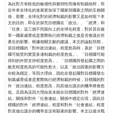
為比對方有較低的敏感性與脆弱性而擁有制裁槓桿，而
近年來全球化的進展更加深了國家與國家之間的互賴關
係，那麼，全球化對於經濟制裁的影響又是如何呢？本
文的目的，即在於探究目標國在「政治」、「經濟」和
「社會」這三個不同面向上的全球化程度，對於其在被
單一國家威脅或是實際執行經濟制裁之後是否會讓步所
產生的影響。根據相關文獻的建議，本文的論點預期，
當目標國的「對外政治連結」程度愈高時，基於「目標
國可能受到實質多邊制裁的程度愈低」、「目標國可能
得到的外部支持程度愈高」、「目標國與發起國之間的
敵意程度愈高的可能性愈大」以及「政治因素的影響方
向較為穩定」等四大理由，因此在發起國對目標國發出
制裁威脅或者是實際執行經濟制裁的時候，目標國的對
外「政治連結」程度愈高，則其做出讓步的機率將會愈
低。且因為這四大理由並未能在目標國的對外「經濟連
結」關係和對外「社會連結」關係中穩定出現，因此目
標國的對外「經濟連結」程度和對外「社會連結」程度
對其做出讓步的機率並沒有顯著的影響。本文以後冷戰