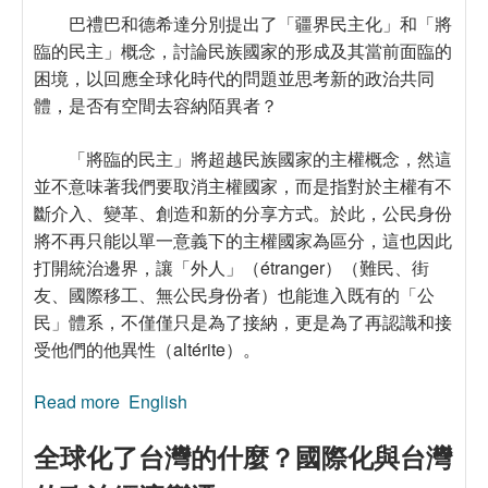
巴禮巴和德希達分別提出了「疆界民主化」和「將
臨的民主」概念，討論民族國家的形成及其當前面臨的
困境，以回應全球化時代的問題並思考新的政治共同
體，是否有空間去容納陌異者？
「將臨的民主」將超越民族國家的主權概念，然這
並不意味著我們要取消主權國家，而是指對於主權有不
斷介入、變革、創造和新的分享方式。於此，公民身份
將不再只能以單一意義下的主權國家為區分，這也因此
打開統治邊界，讓「外人」（étranger）（難民、街
友、國際移工、無公民身份者）也能進入既有的「公
民」體系，不僅僅只是為了接納，更是為了再認識和接
受他們的他異性（altérite）。
Read more
about 疆界民主化─解構哲學式的思考
English
全球化了台灣的什麼？國際化與台灣