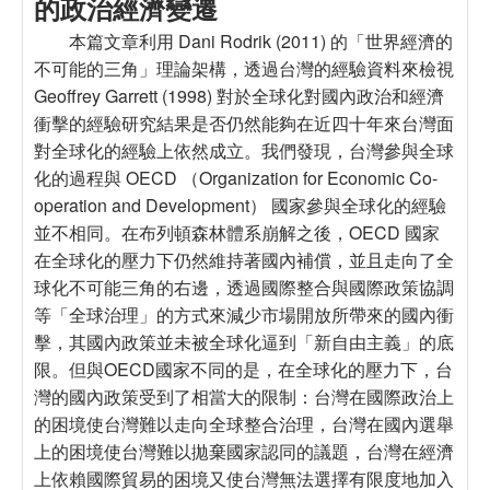
的政治經濟變遷
本篇文章利用 Dani Rodrik (2011) 的「世界經濟的
不可能的三角」理論架構，透過台灣的經驗資料來檢視
Geoffrey Garrett (1998) 對於全球化對國內政治和經濟
衝擊的經驗研究結果是否仍然能夠在近四十年來台灣面
對全球化的經驗上依然成立。我們發現，台灣參與全球
化的過程與 OECD （Organization for Economic Co-
operation and Development） 國家參與全球化的經驗
並不相同。在布列頓森林體系崩解之後，OECD 國家
在全球化的壓力下仍然維持著國內補償，並且走向了全
球化不可能三角的右邊，透過國際整合與國際政策協調
等「全球治理」的方式來減少市場開放所帶來的國內衝
擊，其國內政策並未被全球化逼到「新自由主義」的底
限。但與OECD國家不同的是，在全球化的壓力下，台
灣的國內政策受到了相當大的限制：台灣在國際政治上
的困境使台灣難以走向全球整合治理，台灣在國內選舉
上的困境使台灣難以拋棄國家認同的議題，台灣在經濟
上依賴國際貿易的困境又使台灣無法選擇有限度地加入