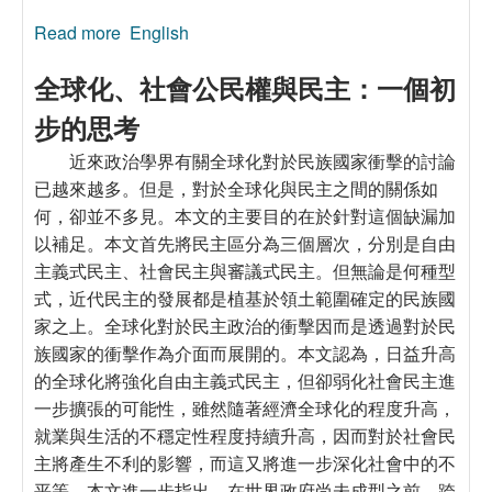
Read more
about 人權、國家主權與團合主義人道干預論
English
全球化、社會公民權與民主：一個初
步的思考
近來政治學界有關全球化對於民族國家衝擊的討論
已越來越多。但是，對於全球化與民主之間的關係如
何，卻並不多見。本文的主要目的在於針對這個缺漏加
以補足。本文首先將民主區分為三個層次，分別是自由
主義式民主、社會民主與審議式民主。但無論是何種型
式，近代民主的發展都是植基於領土範圍確定的民族國
家之上。全球化對於民主政治的衝擊因而是透過對於民
族國家的衝擊作為介面而展開的。本文認為，日益升高
的全球化將強化自由主義式民主，但卻弱化社會民主進
一步擴張的可能性，雖然隨著經濟全球化的程度升高，
就業與生活的不穩定性程度持續升高，因而對於社會民
主將產生不利的影響，而這又將進一步深化社會中的不
平等。本文進一步指出，在世界政府尚未成型之前，跨