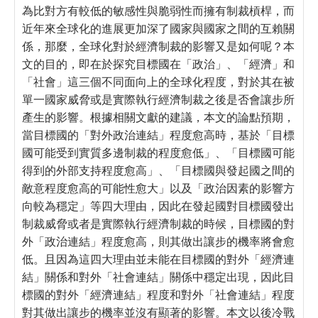
為比對方有較低的敏感性與脆弱性而擁有制裁槓桿，而
近年來全球化的進展更加深了國家與國家之間的互賴關
係，那麼，全球化對於經濟制裁的影響又是如何呢？本
文的目的，即在於探究目標國在「政治」、「經濟」和
「社會」這三個不同面向上的全球化程度，對於其在被
單一國家威脅或是實際執行經濟制裁之後是否會讓步所
產生的影響。根據相關文獻的建議，本文的論點預期，
當目標國的「對外政治連結」程度愈高時，基於「目標
國可能受到實質多邊制裁的程度愈低」、「目標國可能
得到的外部支持程度愈高」、「目標國與發起國之間的
敵意程度愈高的可能性愈大」以及「政治因素的影響方
向較為穩定」等四大理由，因此在發起國對目標國發出
制裁威脅或者是實際執行經濟制裁的時候，目標國的對
外「政治連結」程度愈高，則其做出讓步的機率將會愈
低。且因為這四大理由並未能在目標國的對外「經濟連
結」關係和對外「社會連結」關係中穩定出現，因此目
標國的對外「經濟連結」程度和對外「社會連結」程度
對其做出讓步的機率並沒有顯著的影響。本文以後冷戰