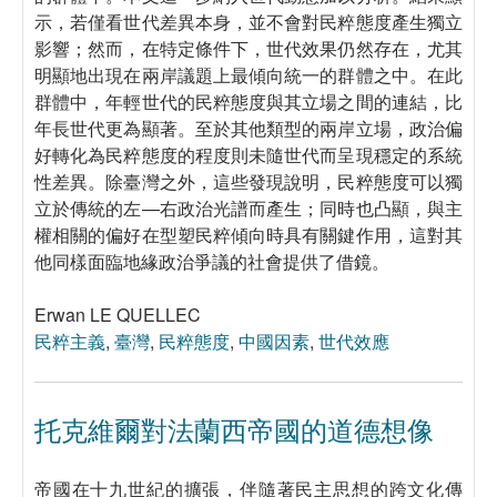
示，若僅看世代差異本身，並不會對民粹態度產生獨立
影響；然而，在特定條件下，世代效果仍然存在，尤其
明顯地出現在兩岸議題上最傾向統一的群體之中。在此
群體中，年輕世代的民粹態度與其立場之間的連結，比
年長世代更為顯著。至於其他類型的兩岸立場，政治偏
好轉化為民粹態度的程度則未隨世代而呈現穩定的系統
性差異。除臺灣之外，這些發現說明，民粹態度可以獨
立於傳統的左—右政治光譜而產生；同時也凸顯，與主
權相關的偏好在型塑民粹傾向時具有關鍵作用，這對其
他同樣面臨地緣政治爭議的社會提供了借鏡。
Erwan LE QUELLEC
民粹主義
,
臺灣
,
民粹態度
,
中國因素
,
世代效應
托克維爾對法蘭西帝國的道德想像
帝國在十九世紀的擴張，伴隨著民主思想的跨文化傳