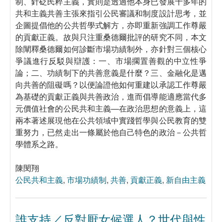
制、針砭民粹主義，實則是透過他本身已發展十多年的
共和主義共善主張來指引公民審議和制度設計思考，並
企圖提倡他的公共哲學式解方，亦即重新強調工作尊嚴
的貢獻正義。故與只注重桑德爾批評的研究不同，本文
除闡釋桑德爾如何診斷市場功績制外，亦針對三個核心
爭議進行反駁與辯護：一、市場擱置善觀的中立性爭
論；二、功績制下的共善意義是什麼？三、金融化是邁
向共善的阻礙嗎？以便論證他如何重建以承認工作尊嚴
為基礎的貢獻正義與共善政治，進而倡導能適應當代多
元價值社會的公民共和主義—在政治思想的意義上，這
兩本著述展現他在公共領域中實踐哲學與公民教育的雙
重努力，已然走出一條屬於他自己特色的政治－公共哲
學體系之路。
陳閔翔
公民共和主義
,
市場功績制
,
共善
,
貢獻正義
,
新自由主義
誰支持／反對厭女候選人？世代與性