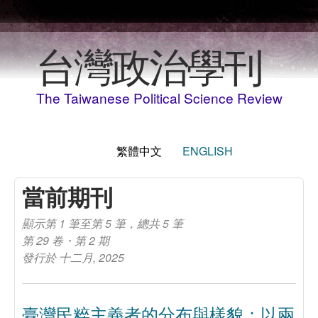
移至主內容
台灣政治學刊
The Taiwanese Political Science Review
繁體中文
ENGLISH
當前期刊
顯示第 1 筆至第 5 筆，總共 5 筆
第 29 卷・第 2 期
發行於 十二月, 2025
臺灣民粹主義者的分布與樣貌：以兩