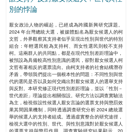
別的悖論
厭女政治人物的崛起，已經成為跨國新興研究課題。
2024 年台灣總統大選，被媒體點名為厭女候選人的柯
文哲，外界觀察其支持者似乎呈現出性別與世代的特別
組合：年輕選民較為支持柯、而女性選民則較不支持
柯。這兩群人的共同點，都是在現代性別差距理論中，
被預設為具備較高性別意識的選民，卻對厭女候選人柯
文哲有著相反的選票流向。由柯支持者的社會結構潛存
矛盾，帶領我們提出一個根本性的問題：不同性別與世
代的選民是否以及如何交織出對厭女候選人的選舉支持
與反對。本研究修正現代性別差距理論，並以「性別－
世代差距」理論提出相關假設。研究方法以調查實驗法
為主，檢視假設性候選人厭女言論的選票支持與懲罰效
果其間因果機制，同時透過調查研究分析 2024 總統選
舉的候選人的支持者組成。透過虛實整合的研究途徑，
檢視大選中的性別、世代、與性別意識對於厭女候選人
的選票支持與懲罰作用。調查實驗研究結果顯示，20