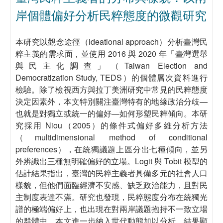
岸個體偏好分析民粹態度的微觀研究
本研究以觀念途徑（ideational approach）分析臺灣民
粹主義的需求面，並使用 2016 與 2020 年「臺灣選舉
與民主化調查」（Taiwan Election and
Democratization Study, TEDS）的個體層次資料進行
檢驗。除了檢視西方與拉丁美洲研究中常見的民粹態度
決定因素外，本文特別關注臺灣特有的地緣政治分歧—
也就是對獨立或統一的偏好—如何形塑民粹傾向。本研
究採用 Niou（2005）的條件式偏好多維分析方法
（multidimensional method of conditional
preferences），在統獨議題上區分出七種傾向，並另
外辨識出三種無明確偏好的立場。Logit 與 Tobit 模型的
估計結果指出，臺灣的民粹主義者具備多元的社會人口
樣貌，但他們面臨經濟不安感、缺乏政治能力，且對民
主制度表達不滿。研究也發現，民粹態度分布在統獨光
譜的極端偏好上，也出現在對兩岸議題抱持不一致立場
的群體中。本文進一步納入世代動態加以分析。結果顯