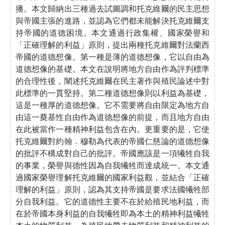
播。本文歸納出三種過去試圖調和托克維爾的民主思想
與帝國主張的進路，並認為它們都未能解決托克維爾支
持帝國的道德困境。本文通過行政集權、國家榮譽和
「正確理解的利益」原則，提出兩種托克維爾對法蘭西
帝國的道德想像。第一種是薄的道德想像，它以自由為
道德想像的基礎。本文在說明將地方自由作為評判標準
的合理性後，闡述托克維爾在民主著作與殖民論述中對
此標準的一貫堅持。第二種道德想像則以利益為基礎，
這是一種厚的道德想像。它不需要將自由限定為地方自
由這一奠基性自由作為道德想像的前提，而且地方自由
在此被當作一種精神利益包含在內。更重要的是，它使
托克維爾對約翰．穆勒為代表的帝國仁慈論的道德想像
的批評不構成對自己的批評。帝國應該是一項犧牲自我
的事業，榮譽與德性因為自我犧牲而達成統一。本文通
過國家榮譽理解托克維爾的國家利益觀，並結合「正確
理解的利益」原則，認為其支持帝國是要求法國犧牲部
分自我利益。它的道德性主要不在於給殖民地利益，而
在於帝國本身利益的自我犧牲即為本土的精神利益犧牲