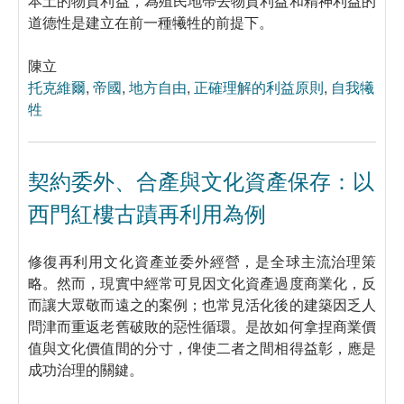
本土的物質利益，為殖民地帶去物質利益和精神利益的
道德性是建立在前一種犧牲的前提下。
陳立
托克維爾
,
帝國
,
地方自由
,
正確理解的利益原則
,
自我犧
牲
契約委外、合產與文化資產保存：以
西門紅樓古蹟再利用為例
修復再利用文化資產並委外經營，是全球主流治理策
略。然而，現實中經常可見因文化資產過度商業化，反
而讓大眾敬而遠之的案例；也常見活化後的建築因乏人
問津而重返老舊破敗的惡性循環。是故如何拿捏商業價
值與文化價值間的分寸，俾使二者之間相得益彰，應是
成功治理的關鍵。