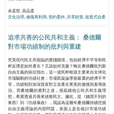
余孟哲, 高品柔
文化治理
,
修復再利用
,
契約委外
,
共享財貨
,
嵌套式合產
追求共善的公民共和主義： 桑德爾
對市場功績制的批判與重建
究竟現代民主所面臨的實踐困境，包括經濟不平等和民
粹反撲是如何產生？又該如何克服？晚近桑德爾批判新
自由主義的病症指出，這一波民粹根源主要來自全球化
市場驅動的功績社會：市場凱旋論導致嚴重的經濟不平
等，功績制則加深貧富對立並產生菁英的傲慢與羞辱政
治。而桑德爾的應對之道，係延續他公民共和主義理
想，希冀透過共善來拯救民主。據此，從《錢買不到的
東西》到《功績暴政》，我認為這幾年桑德爾持續挖掘
自由主義理論的內部問題，表面上是在檢討市場功績