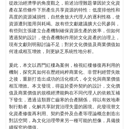
從政治經濟學的角度觀之，前述治理難題肇因於文化資
產在某些條件下所產生共享資源的特性：低度排他性和
高度的資源減損性，自然會放大代理人的逐利性格，使
資源遭到濫用與耗竭。故有些文獻建議擴大公民參與，
有些則主張建立合產機制確保資源生產的效率，但如何
透過契約設計，使合產機制作用於文化資產的治理上，
現有文獻則明顯討論不足；對於文化價值及商業價值如
何達成相互增效，則更缺乏系統性地分析。
爰此，本文以西門紅樓為案例，檢視紅樓修復再利用的
機制，探究其如何在歷經純粹商業化、非營利經營失敗
之後，重新打造出成功的活化模式，令文化與商業價值
相互增效。本文發現，得益於委外契約的設計，文化價
值及商業價值的規模經濟能夠在不同代理人的依賴互補
下發生，透過這類唇亡齒寒的合產關係，得以有效地牽
制行動者，化解共享財貨治理失靈的困境。此發現替文
化資產修復再利用、契約委外及合產等理論概念創造出
對話空間，為文化治理帶來另一種可能的想像，具備接
續探究的價值。