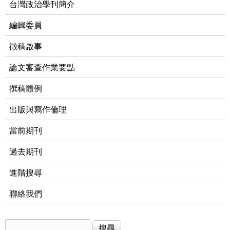
台灣政治學刊簡介
編輯委員
徵稿啟事
論文審查作業要點
撰稿體例
出版與寫作倫理
當前期刊
過去期刊
進階搜尋
聯絡我們
搜尋