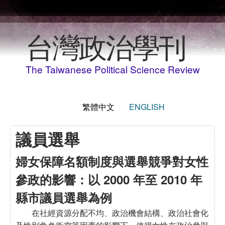
移至主內容
台灣政治學刊
The Taiwanese Political Science Review
繁體中文
ENGLISH
議員選舉
婦女保障名額制度與選舉競爭對女性
參政的影響：以 2000 年至 2010 年
縣市議員選舉為例
在社經資源分配不均、政治機會結構、政治社會化