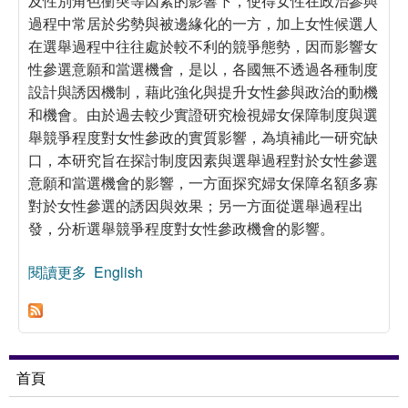
及性別角色衝突等因素的影響下，使得女性在政治參與
過程中常居於劣勢與被邊緣化的一方，加上女性候選人
在選舉過程中往往處於較不利的競爭態勢，因而影響女
性參選意願和當選機會，是以，各國無不透過各種制度
設計與誘因機制，藉此強化與提升女性參與政治的動機
和機會。由於過去較少實證研究檢視婦女保障制度與選
舉競爭程度對女性參政的實質影響，為填補此一研究缺
口，本研究旨在探討制度因素與選舉過程對於女性參選
意願和當選機會的影響，一方面探究婦女保障名額多寡
對於女性參選的誘因與效果；另一方面從選舉過程出
發，分析選舉競爭程度對女性參政機會的影響。
閱讀更多
關於婦女保障名額制度與選舉競爭對女性參政的影
English
響：以 2000 年至 2010 年縣市議員選舉為例
首頁