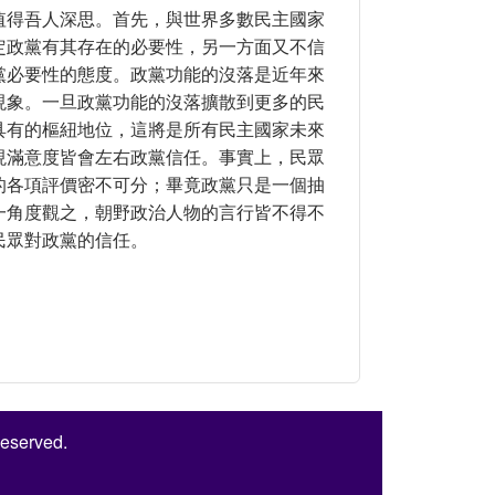
值得吾人深思。首先，與世界多數民主國家
定政黨有其存在的必要性，另一方面又不信
黨必要性的態度。政黨功能的沒落是近年來
現象。一旦政黨功能的沒落擴散到更多的民
具有的樞紐地位，這將是所有民主國家未來
現滿意度皆會左右政黨信任。事實上，民眾
的各項評價密不可分；畢竟政黨只是一個抽
一角度觀之，朝野政治人物的言行皆不得不
民眾對政黨的信任。
度分析
Reserved.