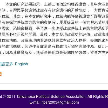
本文的研究結果顯示，上述三項假設均獲得證實，其中意涵
類似，台灣民眾普遍對政黨存有欲迎還拒的矛盾情結；一方面肯
任政黨。其次，在本文的研究中，政黨功能評價被證實可影響政
學者在探討傳統西方民主的案例時，屢屢提及的一個方興未艾的
主國家，恐怕會挑戰、甚至進一步改變政黨傳統上在民主體系所
發展所必須正視的問題。最後，本文發現政黨功能評價、政黨表
對政黨功能、政黨表現的看法應與民眾對政治人物長、短期以來
象的政治機構，其運作良窳還是有賴政治人物的具體作為。從此
慎，因為其影響所及，無論是長期或是短期性的效果，皆會左右
閱讀更多
關於欲迎還拒：臺灣民眾對政黨必要性與政黨信任的態
English
t © 2011 Taiwanese Political Science Association. All Rights 
E-mail:
tpsr2003@gmail.com