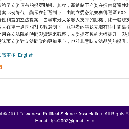
增強了立委原有的提案動機。其次，新選制下立委在提供普遍性
提案比例降低，顯示在新選制下，由於立委必須去獲得選區 50%
遍性利益的立法提案，去尋求最大多數人支持的動機，此一發現
個且在單一選區相對多數選制下，競爭者的議題立場有往中間靠
委用在立法院的時間與資源來觀察，立委提案數的大幅提升，與
意味著立委對立法問政的更加用心，也並非意味立法品質的提升
閱讀更多
關於選制變革前後立委提案的持續與變遷：一個探索性
English
t © 2011 Taiwanese Political Science Association. All Rights 
E-mail:
tpsr2003@gmail.com