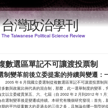
移至主內容
台灣政治學刊
The Taiwanese Political Science Review
複數選區單記不可讓渡投票制
選制變革前後立委提案的持續與變遷：
2005 年 6 月我國立委選制從複數選區單記不可讓渡投票
對多數與政黨比例代表的混合制，那麼，此一選舉制度的變革，
論文以立委縱貫第五、六、七屆（自 2002 年 2 月到2012 年
為在選制變革後是變遷或持續。本研究有幾個研究發現：首先，
會期的平均提案數大約是過去的三倍之多，且無論在哪一類型的