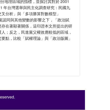
分地理區域的指標，並探討其對於 2001
1 年台灣選舉與民主化調查研究：民國九
交叉分析」與「多項勝算對數模型」
，在考量政黨認同與其他變數的影響之下，「政治賦
為之間仍然存在著顯著關係，這印證本文所提出的研
選人；反之，民進黨父權效應較低的區域，
究要點，比較「賦權理論」與「政治版圖」
五屆立法委員選舉為例
Reserved.