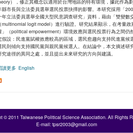
theory），修正其概念以適用於台灣地區的特有環境，據此作為劃
年縣市長與立法委員選舉選民投票抉擇的影響。本研究採用「200
十年立法委員選舉全國大型民意調查研究」資料，藉由「雙變數
（multinomial logit model）進行驗證。研究結果顯示
權」（political empowerment）環境效應與選民投票行
究假設：民進黨賦權效應較高的區域，選民愈趨向支持民進黨候
選民則傾向支持國民黨與親民黨候選人。在結論中，本文摘述研
研究途徑的異同之處，並且提出未來研究的方向與建議。
閱讀更多
關於賦權理論與選民投票行為：以2001年縣市長與第
English
t © 2011 Taiwanese Political Science Association. All Rights 
E-mail:
tpsr2003@gmail.com