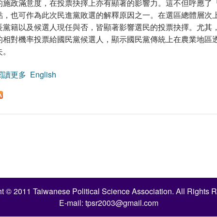
的施政滿意度，在投票抉擇上亦有顯著的影響力。這不但呼應了
點，也可作為此次民進黨敗選的解釋原因之一。在選區總體層次
長黨籍以及候選人現任與否，皆顯著影響選民的投票抉擇。尤其
的相對機率投票給國民黨候選人，顯示國民黨傳統上在農業地區
失。
閱讀更多
關於2008 年立委選舉候選人票之分析：選民個體與選
English
t © 2011 Taiwanese Political Science Association. All Rights 
E-mail:
tpsr2003@gmail.com