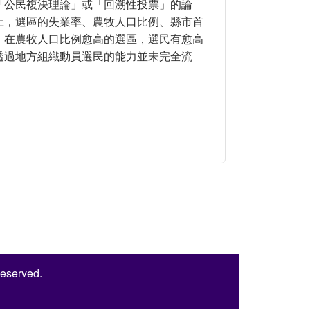
「公民複決理論」或「回溯性投票」的論
上，選區的失業率、農牧人口比例、縣市首
，在農牧人口比例愈高的選區，選民有愈高
透過地方組織動員選民的能力並未完全流
區總體的多層模型
Reserved.