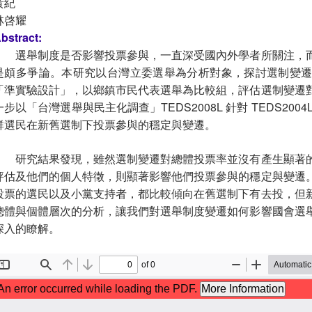
黃紀
林啓耀
bstract:
選舉制度是否影響投票參與，一直深受國內外學者所關注，
是頗多爭論。本研究以台灣立委選舉為分析對象，探討選制變
「準實驗設計」，以鄉鎮市民代表選舉為比較組，評估選制變遷
一步以「台灣選舉與民主化調查」TEDS2008L 針對 TEDS20
群選民在新舊選制下投票參與的穩定與變遷。
研究結果發現，雖然選制變遷對總體投票率並沒有產生顯著
評估及他們的個人特徵，則顯著影響他們投票參與的穩定與變遷
投票的選民以及小黨支持者，都比較傾向在舊選制下有去投，但
總體與個體層次的分析，讓我們對選舉制度變遷如何影響國會選
深入的瞭解。